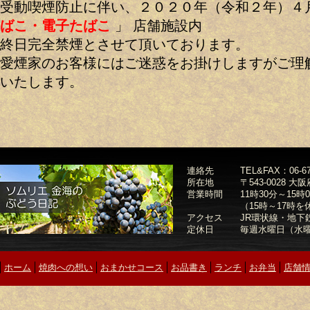
受動喫煙防止に伴い、２０２０年（令和２年）４
ばこ・電子たばこ
」 店舗施設内
終日完全禁煙とさせて頂いております。
愛煙家のお客様にはご迷惑をお掛けしますがご理
いたします。
連絡先
TEL&FAX：0
所在地
〒543-0028 
営業時間
11時30分～15時0
（15時～17時
アクセス
JR環状線・地下
定休日
毎週水曜日（水
ホーム
焼肉への想い
おまかせコース
お品書き
ランチ
お弁当
店舗