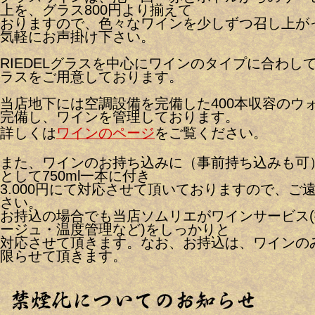
上を、グラス800円より揃えて
おりますので、色々なワインを少しずつ召し上が
気軽にお声掛け下さい。
RIEDELグラスを中心にワインのタイプに合わし
ラスをご用意しております。
当店地下には空調設備を完備した400本収容のウ
完備し、ワインを管理しております。
詳しくは
ワインのページ
をご覧ください。
また、ワインのお持ち込みに（事前持ち込みも可
として750ml一本に付き
3.000円にて対応させて頂いておりますので、ご
さい。
お持込の場合でも当店ソムリエがワインサービス
ージュ・温度管理など)をしっかりと
対応させて頂きます。なお、お持込は、ワインのみで
限らせて頂きます。