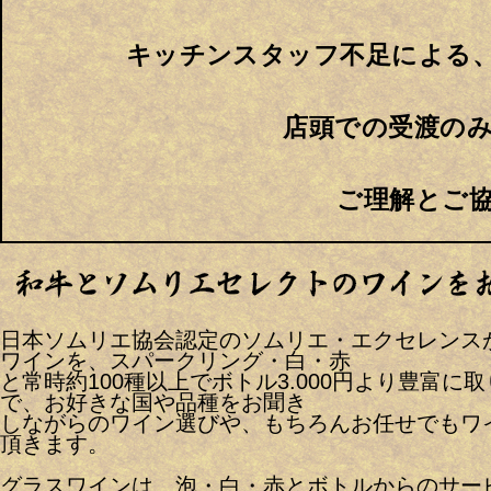
キッチンスタッフ不足による
店頭での受渡の
ご理解とご
日本ソムリエ協会認定のソムリエ・エクセレンス
ワインを、スパークリング・白・赤
と常時約100種以上でボトル3.000円より豊富に
で、お好きな国や品種をお聞き
しながらのワイン選びや、もちろんお任せでもワ
頂きます。
グラスワインは、泡・白・赤とボトルからのサービ